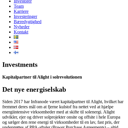
Investorer
Team
Karriere
Investeringer
Bæredygtighed
Nyheder
Kontakt
Investments
Kapitalpartner til Alight i solrevolutionen
Det nye energiselskab
Siden 2017 har Infranode været kapitalpartner til Alight, hvilket har
fremmet deres mål om at fjerne kulstof fra nettet ved at hjælpe
energiintensive virksomheder med at skifte til solenergi. Alight
udvikler, ejer og driver solprojekter onsite og offsite i hele Europa
og sælger den rene energi til virksomheder til en lav, fast pris, der
understøttes af PPA-aftaler (Power Purchase Agreements) – altid