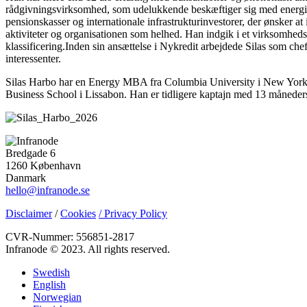
rådgivningsvirksomhed, som udelukkende beskæftiger sig med energi og
pensionskasser og internationale infrastrukturinvestorer, der ønsker at
aktiviteter og organisationen som helhed. Han indgik i et virksomhe
klassificering.Inden sin ansættelse i Nykredit arbejdede Silas som ch
interessenter.
Silas Harbo har en Energy MBA fra Columbia University i New York
Business School i Lissabon. Han er tidligere kaptajn med 13 måneder
Bredgade 6
1260 København
Danmark
hello@infranode.se
Disclaimer
/
Cookies
/ Privacy Policy
CVR-Nummer: 556851-2817
Infranode © 2023. All rights reserved.
Swedish
English
Norwegian