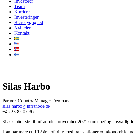
Investorer
Team
Karriere
Investeringer
Bæredygtighed
Nyheder
Kontakt
Vårt team
Silas Harbo
Partner, Country Manager Denmark
silas.harbo@infranode.dk
+45 23 82 07 36
Silas slutter sig til Infranode i november 2021 som chef og ansvarlig f
Han har mere end 12 års erfaring med transaktioner og økonomisk anal