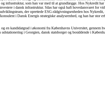
 infrastruktur, som han var med til at grundlægge. Hos Nykredit har Si
 investere i dansk infrastruktur. Silas har også haft hovedansvaret for v
dsudviklingsteam, der oprettede ESG-rådgivningsenheden hos Nykredit,
efkonsulent i Dansk Energis strategiske analyseenhed, og han har stor e
 og en kandidatgrad i økonomi fra Københavns Universitet, gennem h
s udstationering i Georgien, dansk statsborger og bosiddende i Københ