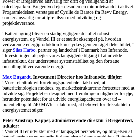
Power er Bregentved ansvarlig for drift og vedligehold af
solcelleparken. Bregentved ejer desuden en minoritetsandel i aktivet.
Programledelsen varetages af Cyrille de Barace fra Revv Energy,
som er ansvarlig for at føre tilsyn med udvikling og
projektleverance.
“Batterilagring bliver en stadig vigtigere del af et robust
energisystem, og Vandel III er et stærkt eksempel på, hvordan
vedvarende energiproduktion kan styrkes gennem øget fleksibilitet,”
siger
Silas Harbo
, partner og landechef i Danmark hos Infranode.
“Investeringen afspejler vores langsigtede tilgang til at udvikle
infrastruktur, der understøtter systemstabilitet og den fortsatte
omstilling til vedvarende energi.”
Max Engardt
, Investment Director hos Infranode, tilføjer:
“Vi ser et attraktivt forretningspotentiale i takt med, at
batteriteknologien modnes, og markedsstrukturerne fortsætter med at
udvikle sig. Projektet er designet med fremtidige muligheder for øje,
herunder potentialet for at udvide energikapaciteten over tid –
potentielt op til 240 MWh – i takt med, at behovet for fleksibilitet i
energisystemet stiger.”
Peter Amstrup-Kappel, administrerende direktør i Bregentved,
udtaler:
“Vandel III er udviklet med et langsigtet perspektiv, og tilføjelsen af
batterilagring er en naturlig forlængelse af denne ambition. Batteriet