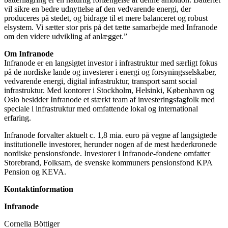
vil sikre en bedre udnyttelse af den vedvarende energi, der
produceres på stedet, og bidrage til et mere balanceret og robust
elsystem. Vi sætter stor pris på det tætte samarbejde med Infranode
om den videre udvikling af anlægget.”
Om Infranode
Infranode er en langsigtet investor i infrastruktur med særligt fokus
på de nordiske lande og investerer i energi og forsyningsselskaber,
vedvarende energi, digital infrastruktur, transport samt social
infrastruktur. Med kontorer i Stockholm, Helsinki, København og
Oslo besidder Infranode et stærkt team af investeringsfagfolk med
speciale i infrastruktur med omfattende lokal og international
erfaring.
Infranode forvalter aktuelt c. 1,8 mia. euro på vegne af langsigtede
institutionelle investorer, herunder nogen af de mest hæderkronede
nordiske pensionsfonde. Investorer i Infranode-fondene omfatter
Storebrand, Folksam, de svenske kommuners pensionsfond KPA
Pension og KEVA.
Kontaktinformation
Infranode
Cornelia Böttiger