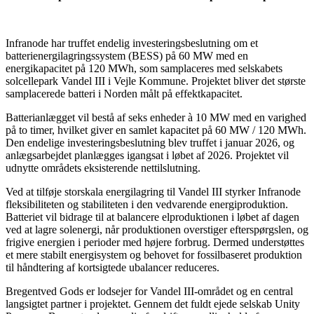
Infranode har truffet endelig investeringsbeslutning om et
batterienergilagringssystem (BESS) på 60 MW med en
energikapacitet på 120 MWh, som samplaceres med selskabets
solcellepark Vandel III i Vejle Kommune. Projektet bliver det største
samplacerede batteri i Norden målt på effektkapacitet.
Batterianlægget vil bestå af seks enheder à 10 MW med en varighed
på to timer, hvilket giver en samlet kapacitet på 60 MW / 120 MWh.
Den endelige investeringsbeslutning blev truffet i januar 2026, og
anlægsarbejdet planlægges igangsat i løbet af 2026. Projektet vil
udnytte områdets eksisterende nettilslutning.
Ved at tilføje storskala energilagring til Vandel III styrker Infranode
fleksibiliteten og stabiliteten i den vedvarende energiproduktion.
Batteriet vil bidrage til at balancere elproduktionen i løbet af dagen
ved at lagre solenergi, når produktionen overstiger efterspørgslen, og
frigive energien i perioder med højere forbrug. Dermed understøttes
et mere stabilt energisystem og behovet for fossilbaseret produktion
til håndtering af kortsigtede ubalancer reduceres.
Bregentved Gods er lodsejer for Vandel III-området og en central
langsigtet partner i projektet. Gennem det fuldt ejede selskab Unity