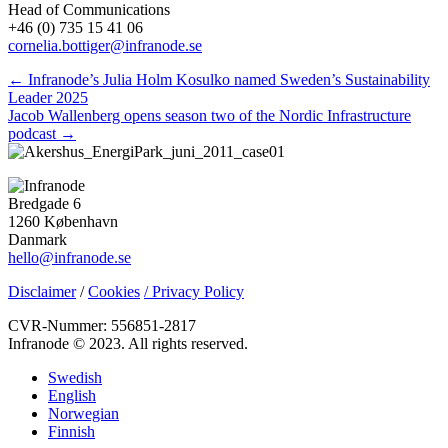
Head of Communications
+46 (0) 735 15 41 06
cornelia.bottiger@infranode.se
Posts
← Infranode’s Julia Holm Kosulko named Sweden’s Sustainability
Leader 2025
navigation
Jacob Wallenberg opens season two of the Nordic Infrastructure
podcast →
Bredgade 6
1260 København
Danmark
hello@infranode.se
Disclaimer
/
Cookies
/ Privacy Policy
CVR-Nummer: 556851-2817
Infranode © 2023. All rights reserved.
Swedish
English
Norwegian
Finnish