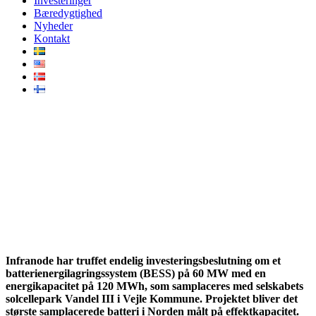
Investeringer
Bæredygtighed
Nyheder
Kontakt
Infranode opfører Nordens
mest kraftfulde
samlokaliserede batterianlæg i
Danmark
Infranode har truffet endelig investeringsbeslutning om et
batterienergilagringssystem (BESS) på 60 MW med en
energikapacitet på 120 MWh, som samplaceres med selskabets
solcellepark Vandel III i Vejle Kommune. Projektet bliver det
største samplacerede batteri i Norden målt på effektkapacitet.